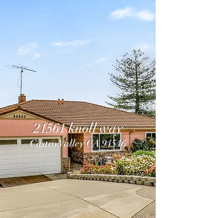
21561 knoll way
Castro Valley CA 94546